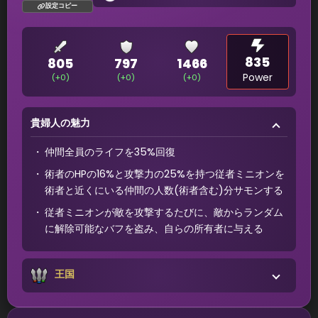
設定コピー
835
805
797
1466
Power
(+0)
(+0)
(+0)
貴婦人の魅力
仲間全員のライフを35%回復
術者のHPの16%と攻撃力の25%を持つ従者ミニオンを
術者と近くにいる仲間の人数(術者含む)分サモンする
従者ミニオンが敵を攻撃するたびに、敵からランダム
に解除可能なバフを盗み、自らの所有者に与える
王国