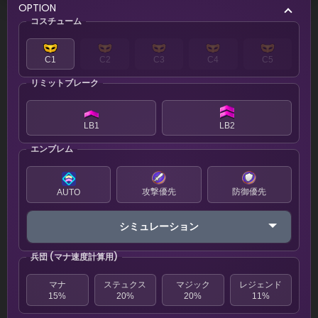
OPTION
コスチューム
C1
C2
C3
C4
C5
リミットブレーク
LB1
LB2
エンブレム
攻撃優先
防御優先
AUTO
シミュレーション
兵団 (マナ速度計算用)
マナ
ステュクス
マジック
レジェンド
15%
20%
20%
11%