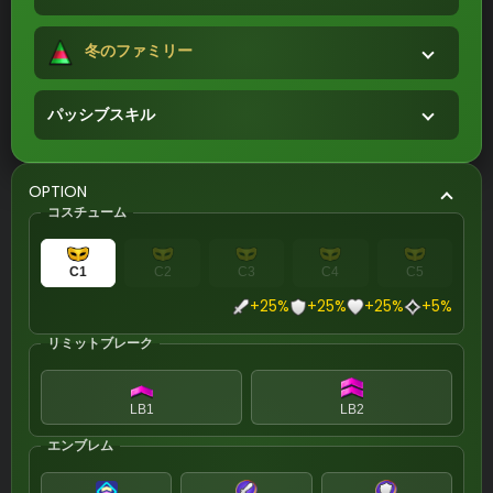
冬のファミリー
パッシブスキル
OPTION
コスチューム
C1
C2
C3
C4
C5
+25%
+25%
+25%
+5%
リミットブレーク
LB1
LB2
エンブレム