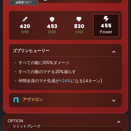
設定コピー
455
420
453
830
Power
(+0)
(+0)
(+0)
ゴブリンヒューリー
すべての敵に105%ダメージ
すべての敵のマナを20%減らす
仲間全員のマナ生成が
+24%
になる(4ターン)
アヴァロン
OPTION
リミットブレーク