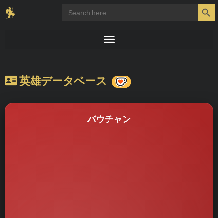
Search Button
Search
for:
英雄データベース
バウチャン