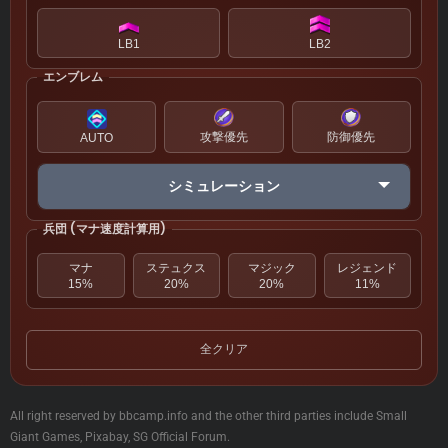
LB1
LB2
エンブレム
攻撃優先
防御優先
AUTO
シミュレーション
兵団 (マナ速度計算用)
マナ
ステュクス
マジック
レジェンド
15%
20%
20%
11%
全クリア
All right reserved by bbcamp.info and the other third parties include Small
Giant Games, Pixabay, SG Official Forum.