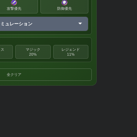
攻撃優先
防御優先
シミュレーション
クス
マジック
レジェンド
20%
11%
全クリア