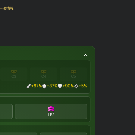
ータ情報
C3
C4
C5
+87%
+87%
+90%
+5%
LB2