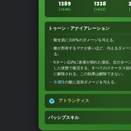
1389
1338
(+646)
(+622)
(
トゥーン・アナイアレーション
敵全員に320%のダメージを与える。
敵が所有するマナが多いほど、与えるダメージ
る。
5ターン以内に術者が倒れた場合、次のターン
した状態で復活する。すべてのステータス効
に解除される。この効果は解除できない。
氷属性
の敵に追加ダメージを与える。
アトランティス
パッシブスキル