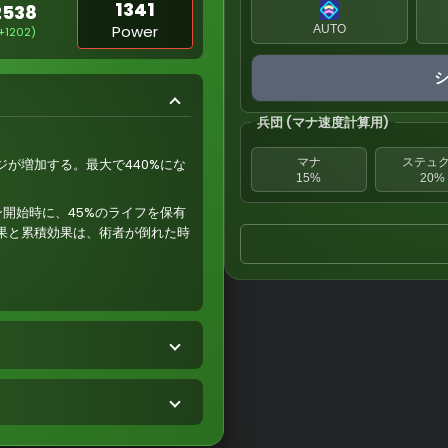
1341
2538
Power
AUTO
+1202)
兵団 (マナ速度計算用)
マナ
ステュ
が増加する。最大で440%にな
15%
20%
開始時に、45%のライフを保有
果と累積効果は、術者が倒れた時