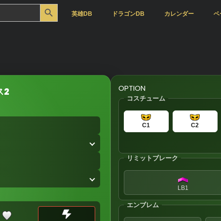
Search Button
英雄DB
ドラゴンDB
カレンダー
ベ
OPTION
ス2
コスチューム
C1
C2
リミットブレーク
LB1
エンブレム