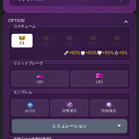
OPTION
コスチューム
C1
C2
C3
C4
C5
+60%
+60%
+60%
+5%
リミットブレーク
LB1
LB2
エンブレム
攻撃優先
防御優先
AUTO
シミュレーション