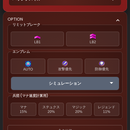
OPTION
リミットブレーク
LB1
LB2
エンブレム
攻撃優先
防御優先
AUTO
シミュレーション
兵団 (マナ速度計算用)
マナ
ステュクス
マジック
レジェンド
15%
20%
20%
11%