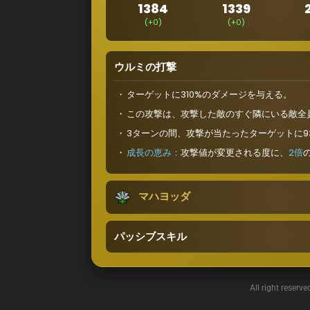
1384
1339
(+0)
(+0)
ウルミの打撃
ターゲットに310%のダメージを与える。
この攻撃は、攻撃した敵のすぐ隣にいる敵全
3ターンの間、攻撃が当たったターゲットに9
成長
の恵み：
攻撃値が変更される度に、
2倍
マハヨッダ
パッシブスキル
All right reserv