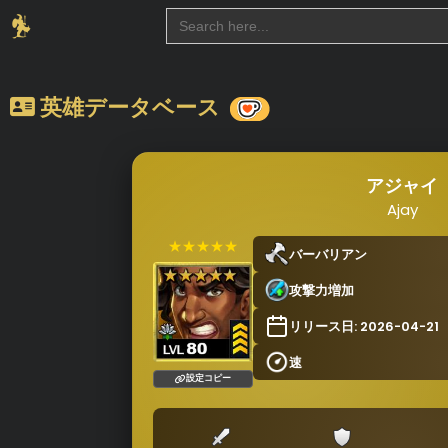
Search
for:
英雄データベース
アジャイ
Ajay
★★★★★
バーバリアン
攻撃力増加
リリース日: 2026-04-21
速
設定コピー