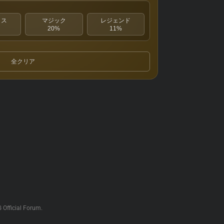
クス
マジック
レジェンド
20%
11%
全クリア
G Official Forum.