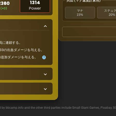
兵団 (マナ速度計算用)
1314
2360
Power
(+0)
マナ
ステュ
15%
20%
員に連鎖する。
33の出血ダメージを与える。
の追加ダメージを与える。
ed by bbcamp.info and the other third parties include Small Giant Games, Pixabay, S