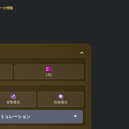
ータ情報
LB2
攻撃優先
防御優先
シミュレーション