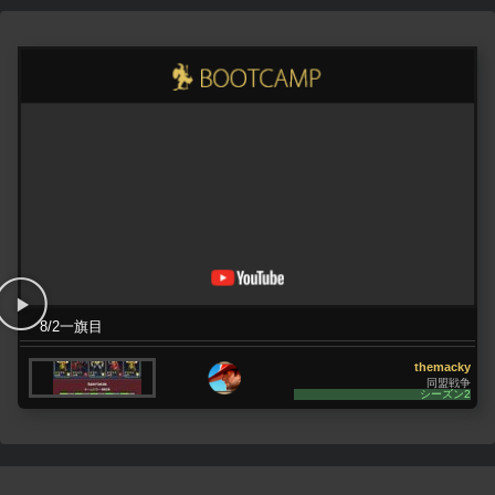
8/2一旗目
themacky
同盟戦争
シーズン2