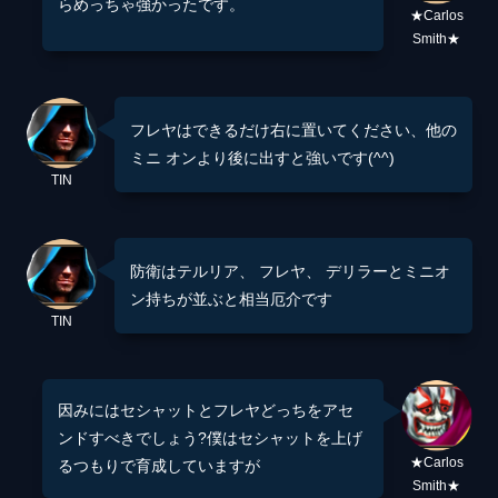
らめっちゃ強かったです。
★Carlos
Smith★
フレヤはできるだけ右に置いてください、他の
ミニ オンより後に出すと強いです(^^)
TIN
防衛はテルリア、 フレヤ、 デリラーとミニオ
ン持ちが並ぶと相当厄介です
TIN
因みにはセシャットとフレヤどっちをアセ
ンドすべきでしょう?僕はセシャットを上げ
★Carlos
るつもりで育成していますが
Smith★